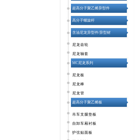
超高分子聚乙烯异型件
高分子螺旋杆
含油尼龙异型件/异型材
尼龙齿轮
尼龙轴套
MC尼龙系列
尼龙板
尼龙棒
尼龙管
超高分子聚乙烯板
吊车支腿垫板
自卸车厢衬板
护弦贴面板