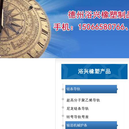
浴兴橡塑产品
链条导轨
超高分子聚乙烯导轨
尼龙链条导轨
转弯导轨弯座
输送机械护条