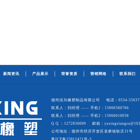
新闻资讯
产品展示
荣誉资质
营销网络
联系我们
德州浴兴橡塑制品有限公司 电话：0534-55637
联系人：刘经理 —— 手机1：15066580766
联系人：刘经理 —— 手机2：15066610058
Q Q ：1272836699 邮箱：yuxingxiangsu@163
公司地址：德州市经济开发区袁桥镇耿庄31号
鲁ICP备15011421号-3