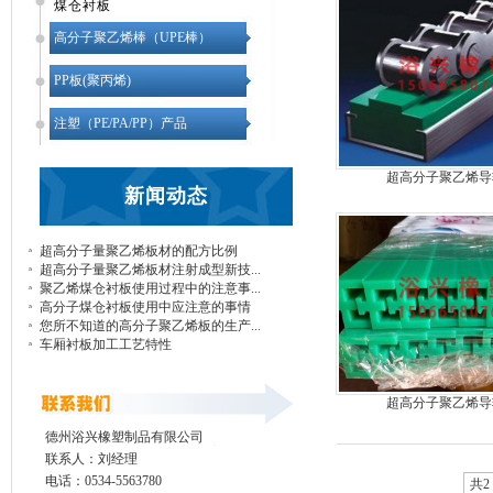
煤仓衬板
高分子聚乙烯棒（UPE棒）
PP板(聚丙烯)
注塑（PE/PA/PP）产品
超高分子聚乙烯导
新闻动态
超高分子量聚乙烯板材的配方比例
超高分子量聚乙烯板材注射成型新技...
聚乙烯煤仓衬板使用过程中的注意事...
高分子煤仓衬板使用中应注意的事情
您所不知道的高分子聚乙烯板的生产...
车厢衬板加工工艺特性
超高分子聚乙烯导
德州浴兴橡塑制品有限公司
联系人：刘经理
电话：0534-5563780
共2