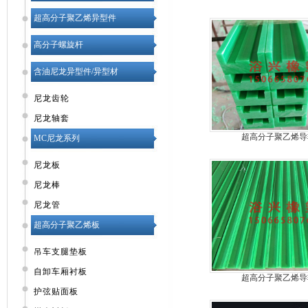
超高分子聚乙烯异型件
高分子螺旋杆
含油尼龙异型件/异型材
尼龙齿轮
尼龙轴套
超高分子聚乙烯导
MC尼龙系列
尼龙板
尼龙棒
尼龙管
超高分子聚乙烯板
吊车支腿垫板
自卸车厢衬板
超高分子聚乙烯导
护弦贴面板