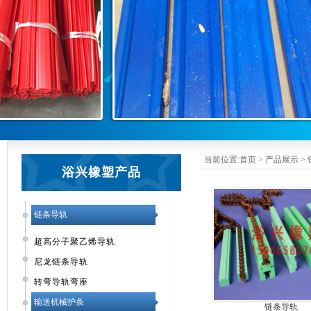
当前位置:
首页
>
产品展示
>
浴兴橡塑产品
链条导轨
超高分子聚乙烯导轨
尼龙链条导轨
转弯导轨弯座
输送机械护条
链条导轨