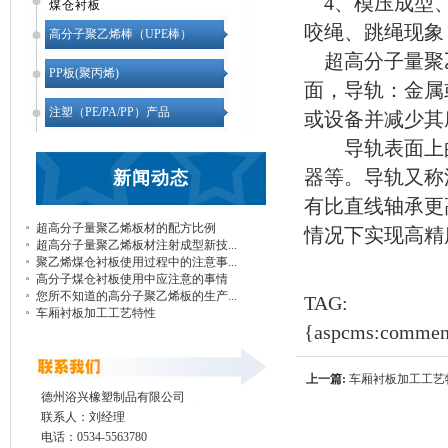
4、模压成型、
煤仓衬板
咬绳、跳绳现象
高分子聚乙烯棒（UPE棒）
超高分子量聚
PP板(聚丙烯)
面，导轨：金属
注塑（PE/PA/PP）产品
或设备并减少其
导轨表面上的
器等。导轨又称
新闻动态
有比直线轴承更
超高分子量聚乙烯板材的配方比例
情况下实现高精
超高分子量聚乙烯板材注射成型新技...
聚乙烯煤仓衬板使用过程中的注意事...
高分子煤仓衬板使用中应注意的事情
您所不知道的高分子聚乙烯板的生产...
TAG:
车厢衬板加工工艺特性
{aspcms:commen
上一篇:
车厢衬板加工工艺
德州浴兴橡塑制品有限公司
联系人：刘经理
电话：0534-5563780