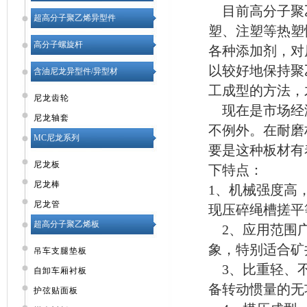
目前高分子聚
超高分子聚乙烯异型件
塑、注塑等热塑
高分子螺旋杆
各种添加剂，对
以较好地保持聚
含油尼龙异型件/异型材
工成型的方法，
尼龙齿轮
现在是市场经
尼龙轴套
不例外。在耐磨
MC尼龙系列
要是这种板材有
尼龙板
下特点：
尼龙棒
1、机械强度高
尼龙管
现压碎绳槽搓平
超高分子聚乙烯板
2、应用范围广
象，特别适合矿
吊车支腿垫板
3、比重轻、不
自卸车厢衬板
备转动惯量的无
护弦贴面板