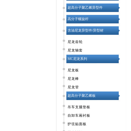
超高分子聚乙烯异型件
高分子螺旋杆
含油尼龙异型件/异型材
尼龙齿轮
尼龙轴套
MC尼龙系列
尼龙板
尼龙棒
尼龙管
超高分子聚乙烯板
吊车支腿垫板
自卸车厢衬板
护弦贴面板