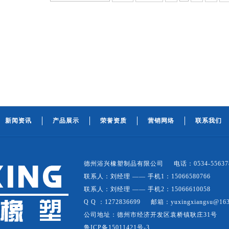
新闻资讯
产品展示
荣誉资质
营销网络
联系我们
德州浴兴橡塑制品有限公司 电话：0534-55637
联系人：刘经理 —— 手机1：15066580766
联系人：刘经理 —— 手机2：15066610058
Q Q ：1272836699 邮箱：yuxingxiangsu@163
公司地址：德州市经济开发区袁桥镇耿庄31号
鲁ICP备15011421号-3