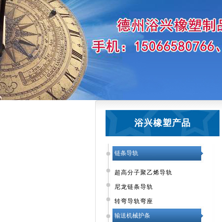
浴兴橡塑产品
链条导轨
超高分子聚乙烯导轨
尼龙链条导轨
转弯导轨弯座
输送机械护条